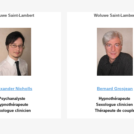
uwe Saint-Lambert
Woluwe Saint-Lamber
exander Nicholls
Bernard Grosjean
Psychanalyste
Hypnothérapeute
ypnothérapeute
Sexologue clinicien
xologue clinicien
Thérapeute de coupl