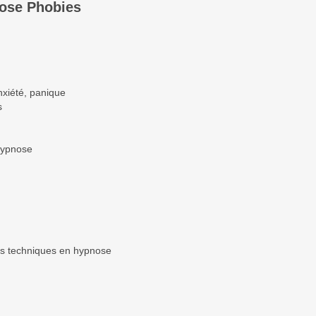
nose Phobies
anxiété, panique
es
'hypnose
ntes techniques en hypnose