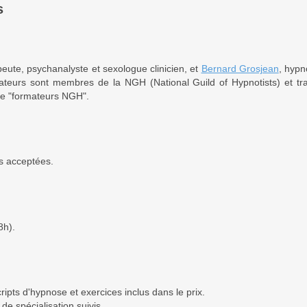
s
eute, psychanalyste et sexologue clinicien, et
Bernard Grosjean
, hypn
ateurs sont membres de la NGH (National Guild of Hypnotists) et trav
ue "formateurs NGH".
s acceptées.
8h).
ipts d'hypnose et exercices inclus dans le prix.
de spécialisation suivis.